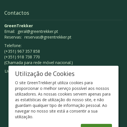
Contactos
GreenTrekker
Email:
geral@greentrekker.pt
Reservas:
reservas@greentrekker.pt
Telefone:
(+351) 967 357 858
(+351) 918 738 770
(Chamada para rede móvel nacional.)
Livro de Reclamações
Utilização de Cookies
O site GreenTrekker.pt utiliza cookies para
proporcionar o melhor serviço possível aos nossos
utilizadores. As nossas cookies servem apenas para
as estatísticas de utilização do nosso site, e não
guardam qualquer tipo de informação pessoal. Ao
navegar no nosso site está a consentir a sua
utilização.