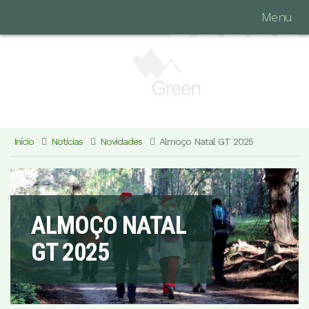
Menu
Início
Notícias
Novidades
Almoço Natal GT 2025
ALMOÇO NATAL
GT 2025