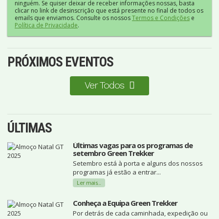
ninguém. Se quiser deixar de receber informações nossas, basta
clicar no link de desinscrição que está presente no final de todos os
emails que enviamos. Consulte os nossos
Termos e Condições
e
Política de Privacidade
.
PRÓXIMOS EVENTOS
Ver Todos
ÚLTIMAS
Últimas vagas para os programas de
setembro Green Trekker
Setembro está à porta e alguns dos nossos
programas já estão a entrar...
Ler mais...
Conheça a Equipa Green Trekker
Por detrás de cada caminhada, expedição ou