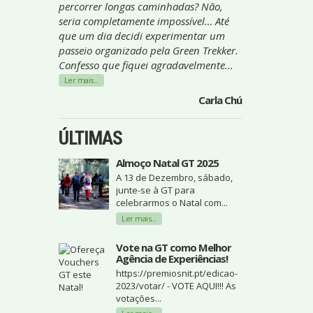
percorrer longas caminhadas? Não,
seria completamente impossível… Até
que um dia decidi experimentar um
passeio organizado pela Green Trekker.
Confesso que fiquei agradavelmente...
Ler mais...
Carla Chú
ÚLTIMAS
Almoço Natal GT 2025
A 13 de Dezembro, sábado,
junte-se à GT para
celebrarmos o Natal com...
Ler mais...
Vote na GT como Melhor
Agência de Experiências!
https://premiosnit.pt/edicao-
2023/votar/ - VOTE AQUI!!! As
votações...