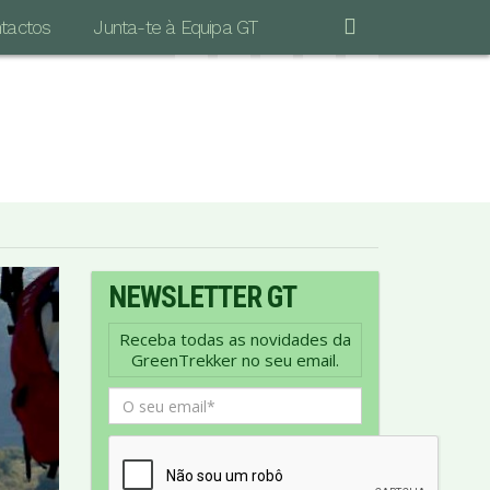
tactos
Junta-te à Equipa GT
"POR MAIS LONGA QUE SEJA A CAMINHADA
S IMPORTANTE É DAR O PRIMEIRO PASSO…"
Vinicius de Moraes
NEWSLETTER GT
Receba todas as novidades da
GreenTrekker no seu email.