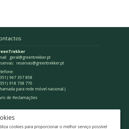
ontactos
reenTrekker
ail:
geral@greentrekker.pt
eservas:
reservas@greentrekker.pt
lefone:
351) 967 357 858
351) 918 738 770
hamada para rede móvel nacional.)
ivro de Reclamações
ookies
tiliza cookies para proporcionar o melhor serviço possível