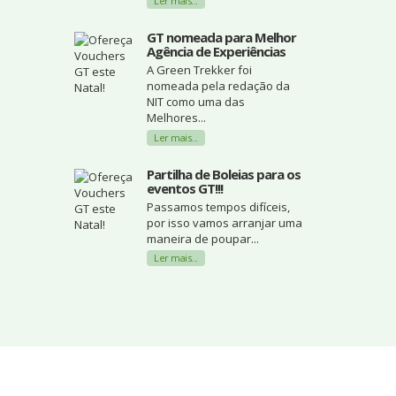
Ler mais...
GT nomeada para Melhor
Agência de Experiências
A Green Trekker foi
nomeada pela redação da
NIT como uma das
Melhores...
Ler mais...
Partilha de Boleias para os
eventos GT!!!
Passamos tempos difíceis,
por isso vamos arranjar uma
maneira de poupar...
Ler mais...