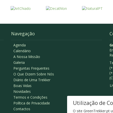
Navegação
C
Agenda
G
Em
Calendário
R
A Nossa Missão
Galeria
Te
(+
Perguntas Frequentes
(+
O Que Dizem Sobre Nós
(C
Diário de Uma Trekker
L
Boas Vidas
Novidades
Termos e Condições
Utilização de C
Política de Privacidade
Contactos
O site GreenTrekker.pt u