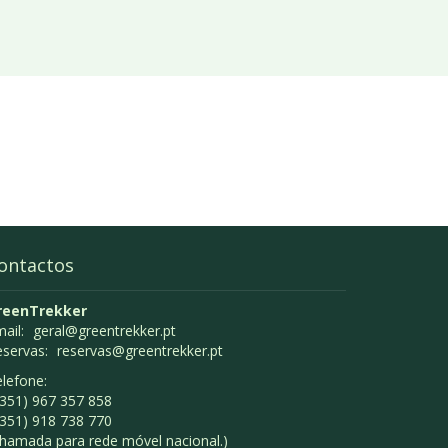
ontactos
reenTrekker
ail:
geral@greentrekker.pt
eservas:
reservas@greentrekker.pt
lefone:
351) 967 357 858
351) 918 738 770
hamada para rede móvel nacional.)