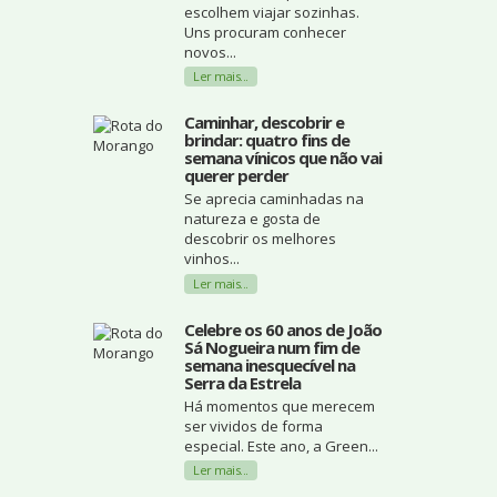
escolhem viajar sozinhas.
Uns procuram conhecer
novos...
Ler mais...
Caminhar, descobrir e
brindar: quatro fins de
semana vínicos que não vai
querer perder
Se aprecia caminhadas na
natureza e gosta de
descobrir os melhores
vinhos...
Ler mais...
Celebre os 60 anos de João
Sá Nogueira num fim de
semana inesquecível na
Serra da Estrela
Há momentos que merecem
ser vividos de forma
especial. Este ano, a Green...
Ler mais...