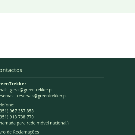
ontactos
reenTrekker
ail:
geral@greentrekker.pt
eservas:
reservas@greentrekker.pt
lefone:
351) 967 357 858
351) 918 738 770
hamada para rede móvel nacional.)
ivro de Reclamações