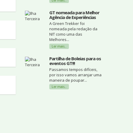
Ler mais...
GT nomeada para Melhor
Agência de Experiências
A Green Trekker foi
nomeada pela redação da
NIT como uma das
Melhores...
Ler mais...
Partilha de Boleias para os
eventos GT!!!
Passamos tempos difíceis,
por isso vamos arranjar uma
maneira de poupar...
Ler mais...