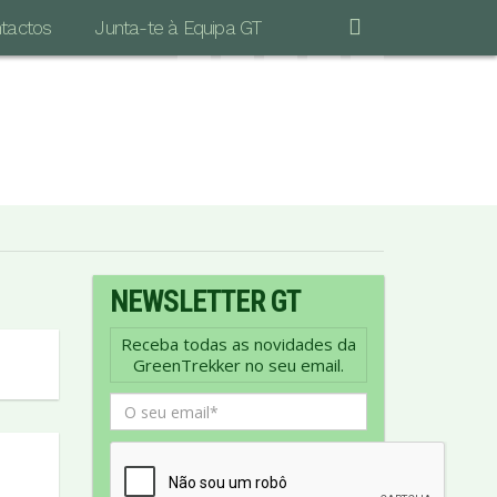
tactos
Junta-te à Equipa GT
"POR MAIS LONGA QUE SEJA A CAMINHADA
S IMPORTANTE É DAR O PRIMEIRO PASSO…"
Vinicius de Moraes
NEWSLETTER GT
Receba todas as novidades da
GreenTrekker no seu email.