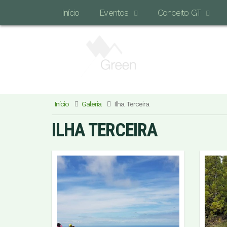
Início
Eventos
Conceito GT
Início
Galeria
Ilha Terceira
ILHA TERCEIRA