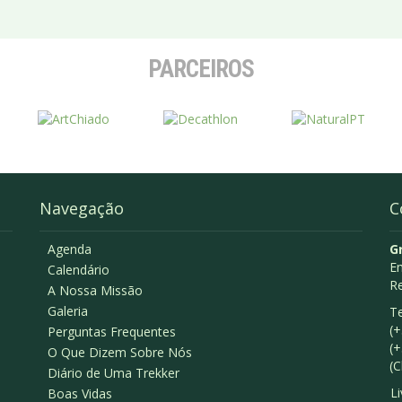
PARCEIROS
Navegação
C
Agenda
G
Em
Calendário
R
A Nossa Missão
Galeria
Te
(+
Perguntas Frequentes
(+
O Que Dizem Sobre Nós
(C
Diário de Uma Trekker
L
Boas Vidas