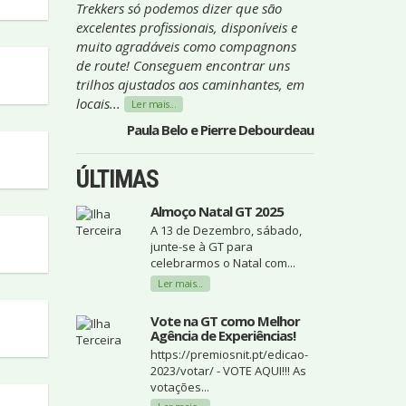
Trekkers só podemos dizer que são
excelentes profissionais, disponíveis e
muito agradáveis como compagnons
de route! Conseguem encontrar uns
trilhos ajustados aos caminhantes, em
locais...
Ler mais...
Paula Belo e Pierre Debourdeau
ÚLTIMAS
Almoço Natal GT 2025
A 13 de Dezembro, sábado,
junte-se à GT para
celebrarmos o Natal com...
Ler mais...
Vote na GT como Melhor
Agência de Experiências!
https://premiosnit.pt/edicao-
2023/votar/ - VOTE AQUI!!! As
votações...