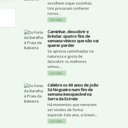
escolhem viajar sozinhas.
Uns procuram conhecer
novos...
Ler mais...
Caminhar, descobrir e
brindar: quatro fins de
semana vínicos que não vai
querer perder
Se aprecia caminhadas na
natureza e gosta de
descobrir os melhores
vinhos...
Ler mais...
Celebre os 60 anos de João
Sá Nogueira num fim de
semana inesquecível na
Serra da Estrela
Há momentos que merecem
ser vividos de forma
especial. Este ano, a Green...
Ler mais...