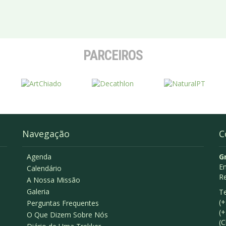
PARCEIROS
Navegação
C
Agenda
G
Em
Calendário
R
A Nossa Missão
Galeria
Te
(+
Perguntas Frequentes
(+
O Que Dizem Sobre Nós
(C