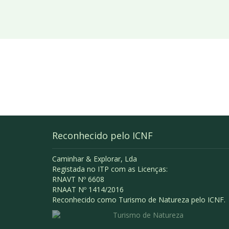
Reconhecido pelo ICNF
Caminhar & Explorar, Lda
Registada no ITP com as Licenças:
RNAVT Nº 6608
RNAAT Nº 1414/2016
Reconhecido como Turismo de Natureza pelo ICNF.