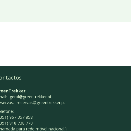
ontactos
reenTrekker
ail:
geral@greentrekker.pt
eservas:
reservas@greentrekker.pt
lefone:
351) 967 357 858
351) 918 738 770
hamada para rede móvel nacional.)