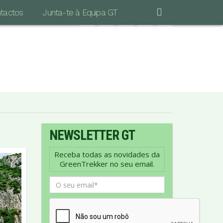
tactos
Junta-te à Equipa GT
"POR MAIS LONGA QUE SEJA A CAMINHADA
S IMPORTANTE É DAR O PRIMEIRO PASSO…"
Vinicius de Moraes
NEWSLETTER GT
Receba todas as novidades da
GreenTrekker no seu email.