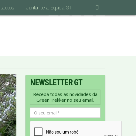
tactos
Junta-te à Equipa GT
"POR MAIS LONGA QUE SEJA A CAMINHADA
S IMPORTANTE É DAR O PRIMEIRO PASSO…"
Vinicius de Moraes
NEWSLETTER GT
Receba todas as novidades da
GreenTrekker no seu email.