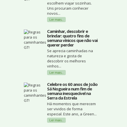
escolhem viajar sozinhas.
Uns procuram conhecer
novos...
Ler mais...
Caminhar, descobrir e
brindar: quatro fins de
semana vínicos que não vai
querer perder
Se aprecia caminhadas na
natureza e gosta de
descobrir os melhores
vinhos...
Ler mais...
Celebre os 60 anos de João
Sá Nogueira num fim de
semana inesquecível na
Serra da Estrela
Há momentos que merecem
ser vividos de forma
especial. Este ano, a Green...
Ler mais...