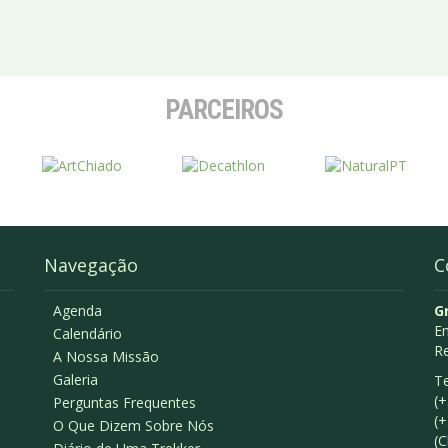
PARCEIROS
Navegação
C
Agenda
G
Em
Calendário
R
A Nossa Missão
Galeria
Te
(+
Perguntas Frequentes
(+
O Que Dizem Sobre Nós
(C