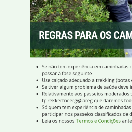
REGRAS PARA OS CAM
Se não tem experiência em caminhadas c
passar à fase seguinte
Use calçado adequado a trekking (botas o
Se tiver algum problema de saúde deve 
Relativamente aos passeios moderados s
tp.rekkertneerg@lareg que daremos todo
Só quem tem experiência de caminhadas e
participar nos passeios classificados de di
Leia os nossos
Termos e Condições
antes