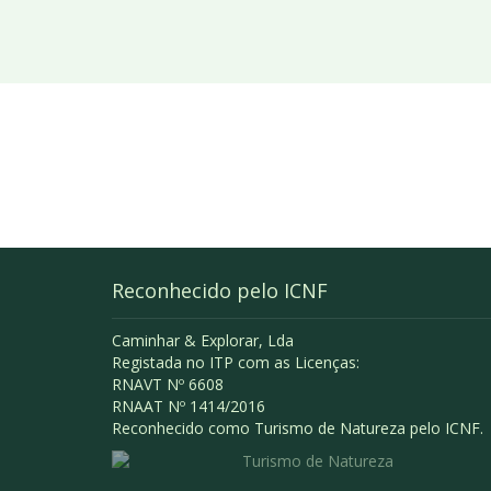
Reconhecido pelo ICNF
Caminhar & Explorar, Lda
Registada no ITP com as Licenças:
RNAVT Nº 6608
RNAAT Nº 1414/2016
Reconhecido como Turismo de Natureza pelo ICNF.