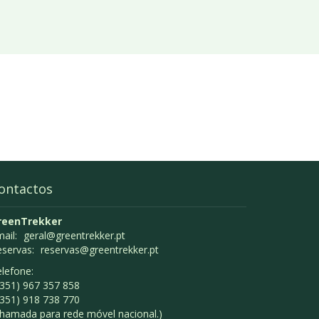
ontactos
reenTrekker
ail:
geral@greentrekker.pt
eservas:
reservas@greentrekker.pt
lefone:
351) 967 357 858
351) 918 738 770
hamada para rede móvel nacional.)