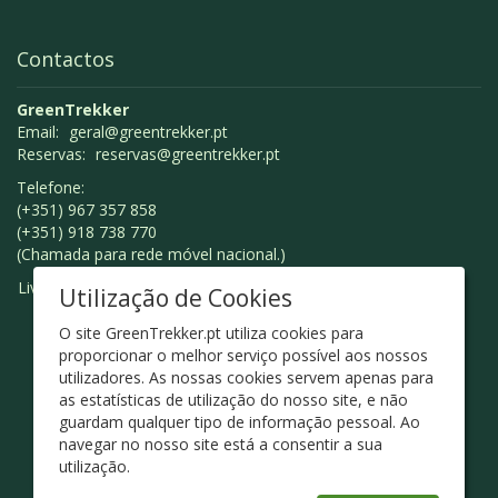
Contactos
GreenTrekker
Email:
geral@greentrekker.pt
Reservas:
reservas@greentrekker.pt
Telefone:
(+351) 967 357 858
(+351) 918 738 770
(Chamada para rede móvel nacional.)
Livro de Reclamações
Utilização de Cookies
O site GreenTrekker.pt utiliza cookies para
proporcionar o melhor serviço possível aos nossos
utilizadores. As nossas cookies servem apenas para
as estatísticas de utilização do nosso site, e não
guardam qualquer tipo de informação pessoal. Ao
navegar no nosso site está a consentir a sua
utilização.