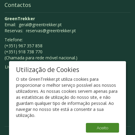
Contactos
GreenTrekker
Email:
geral@greentrekker.pt
Reservas:
reservas@greentrekker.pt
Telefone:
(+351) 967 357 858
(+351) 918 738 770
(Chamada para rede móvel nacional.)
Livro de Reclamações
Utilização de Cookies
O site GreenTrekker.pt utiliza cookies para
proporcionar o melhor serviço possível aos nossos
utilizadores. As nossas cookies servem apenas para
as estatísticas de utilização do nosso site, e não
guardam qualquer tipo de informação pessoal. Ao
navegar no nosso site está a consentir a sua
utilização.
Aceito