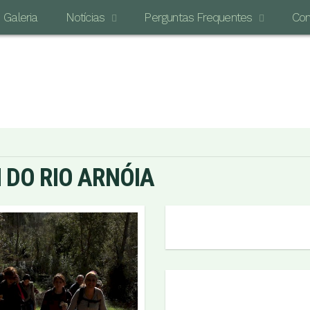
Galeria
Notícias
Perguntas Frequentes
Con
O MAI
 DO RIO ARNÓIA