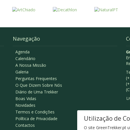
Navegação
C
Agenda
G
Em
Calendário
R
A Nossa Missão
Galeria
Te
(+
Perguntas Frequentes
(+
O Que Dizem Sobre Nós
(C
Diário de Uma Trekker
L
Boas Vidas
Novidades
Termos e Condições
Utilização de C
Política de Privacidade
Contactos
O site GreenTrekker.pt u