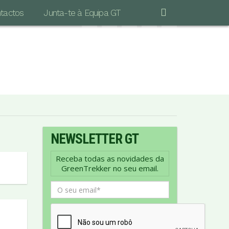
tactos
Junta-te à Equipa GT
"POR MAIS LONGA QUE SEJA A CAMINHADA
S IMPORTANTE É DAR O PRIMEIRO PASSO…"
Vinicius de Moraes
NEWSLETTER GT
Receba todas as novidades da
GreenTrekker no seu email.