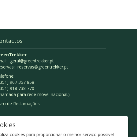
ontactos
reenTrekker
ail:
geral@greentrekker.pt
eservas:
reservas@greentrekker.pt
lefone:
351) 967 357 858
351) 918 738 770
hamada para rede móvel nacional.)
ivro de Reclamações
ookies
tiliza cookies para proporcionar o melhor serviço possível