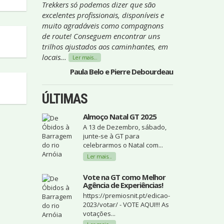
Trekkers só podemos dizer que são
excelentes profissionais, disponíveis e
muito agradáveis como compagnons
de route! Conseguem encontrar uns
trilhos ajustados aos caminhantes, em
locais...
Ler mais...
Paula Belo e Pierre Debourdeau
ÚLTIMAS
Almoço Natal GT 2025
A 13 de Dezembro, sábado,
junte-se à GT para
celebrarmos o Natal com...
Ler mais...
Vote na GT como Melhor
Agência de Experiências!
https://premiosnit.pt/edicao-
2023/votar/ - VOTE AQUI!!! As
votações...