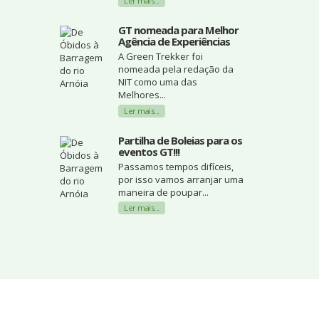
Ler mais...
GT nomeada para Melhor
Agência de Experiências
A Green Trekker foi
nomeada pela redação da
NIT como uma das
Melhores...
Ler mais...
Partilha de Boleias para os
eventos GT!!!
Passamos tempos difíceis,
por isso vamos arranjar uma
maneira de poupar...
Ler mais...