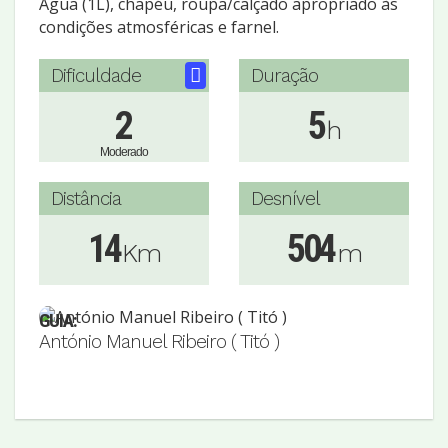
Água (1L), chapéu, roupa/calçado apropriado às
condições atmosféricas e farnel.
Dificuldade
Duração
2
5
h
Moderado
Distância
Desnível
14
504
Km
m
GUIA:
António Manuel Ribeiro ( Titó )