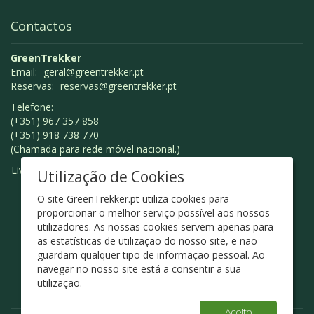
Contactos
GreenTrekker
Email:
geral@greentrekker.pt
Reservas:
reservas@greentrekker.pt
Telefone:
(+351) 967 357 858
(+351) 918 738 770
(Chamada para rede móvel nacional.)
Livro de Reclamações
Utilização de Cookies
O site GreenTrekker.pt utiliza cookies para
proporcionar o melhor serviço possível aos nossos
utilizadores. As nossas cookies servem apenas para
as estatísticas de utilização do nosso site, e não
guardam qualquer tipo de informação pessoal. Ao
navegar no nosso site está a consentir a sua
utilização.
Aceito